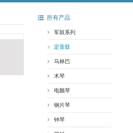
所有产品
军鼓系列
定音鼓
马林巴
木琴
电颤琴
钢片琴
钟琴