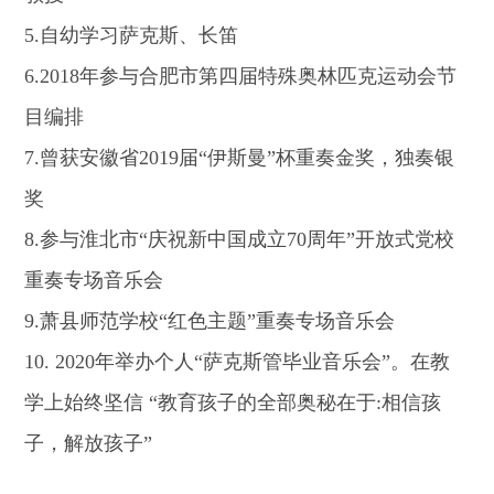
5.
自幼学习萨克斯、长笛
6.
2018
年参与合肥市第四届特殊奥林匹克运动会节
目编排
7.
曾获安徽省
2019
届“伊斯曼”杯重奏金奖，独奏银
奖
8.
参与淮北市
“庆祝新中国成立
70
周年”开放式党校
重奏专场音乐会
9.
萧县师范学校
“红色主题”重奏专场音乐会
10.
2020
年举办个人“萨克斯管毕业音乐会”。在教
学上始终坚信 “教育孩子的全部奥秘在于
:
相信孩
子，解放孩子”